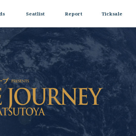
ds
Seatlist
Report
Ticksale