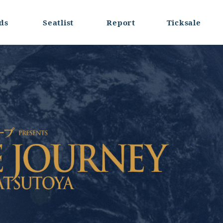
ds
Seatlist
Report
Ticksale