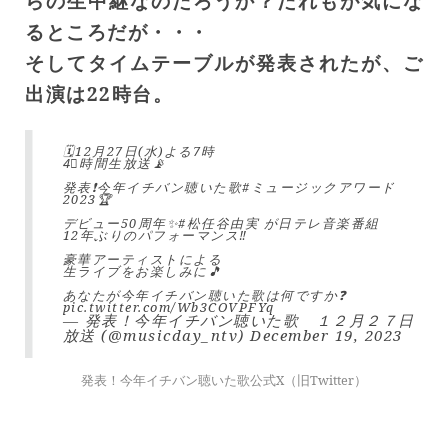
らの生中継なのだろうか？だれもが気にな
るところだが・・・
そしてタイムテーブルが発表されたが、ご
出演は22時台。
🗓️12月27日(水)よる7時
4⃣時間生放送📡
発表❗️今年イチバン聴いた歌
#ミュージックアワード
2023🏆
デビュー50周年✨
#松任谷由実
が日テレ音楽番組
12年ぶりのパフォーマンス‼️
豪華アーティストによる
生ライブをお楽しみに🎵
あなたが今年イチバン聴いた歌は何ですか❓
pic.twitter.com/Wb3COVPFYq
— 発表！今年イチバン聴いた歌 １２月２７日
放送 (@musicday_ntv)
December 19, 2023
発表！今年イチバン聴いた歌公式X（旧Twitter）