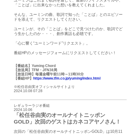
ユーミンはこれまで歌詞を通じて、最新のライフスタイルや、
「ことば」に出来なかった想いを教えてくれました。
そんな、ユーミンの曲、歌詞で知った「ことば」とのエピソー
ドを添えて、リクエストしてください。
ユーミンが、その「ことば」をどこで見つけたのか、歌詞でど
う生かしたのか・・・、創作裏話も必聴です。
「心に響く“ユーミンワード”リクエスト」。
番組HPのメッセージフォームにリクエストしてください！
【番組名】Yuming Chord
【放送局】TFM・JFN38局
【放送日時】毎週金曜午前11時～11時30分
【番組HP】
https://www.tfm.co.jp/yuming/index.html
※松任谷由実オフィシャルサイトより
2024.10.08 07:28
レギュラーラジオ番組
2024.10.06
「松任谷由実のオールナイトニッポン
GOLD」次回のゲストはカネコアヤノさん！
次回の「松任谷由実のオールナイトニッポンGOLD」は10月11