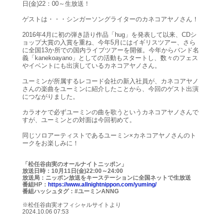
日(金)22：00～生放送！
ゲストは・・・シンガーソングライターのカネコアヤノさん！
2016年4月に初の弾き語り作品「hug」を発表して以来、CDシ
ョップ大賞の入賞を重ね、今年5月にはイギリスツアー、さら
に全国13か所での国内ライブツアーを開催。今年からバンド名
義「kanekoayano」としての活動もスタートし、数々のフェス
やイベントにも出演しているカネコアヤノさん。
ユーミンが所属するレコード会社の新入社員が、カネコアヤノ
さんの楽曲をユーミンに紹介したことから、今回のゲスト出演
につながりました。
カラオケで必ずユーミンの曲を歌うというカネコアヤノさんで
すが、ユーミンとの対面は今回初めて。
同じソロアーティストであるユーミン×カネコアヤノさんのト
ークをお楽しみに！
「松任谷由実のオールナイトニッポン」
放送日時：10月11日(金)22:00～24:00
放送局：ニッポン放送をキーステーションに全国ネットで生放送
番組HP：
https://www.allnightnippon.com/yuming/
番組ハッシュタグ：#ユーミンANNG
※松任谷由実オフィシャルサイトより
2024.10.06 07:53