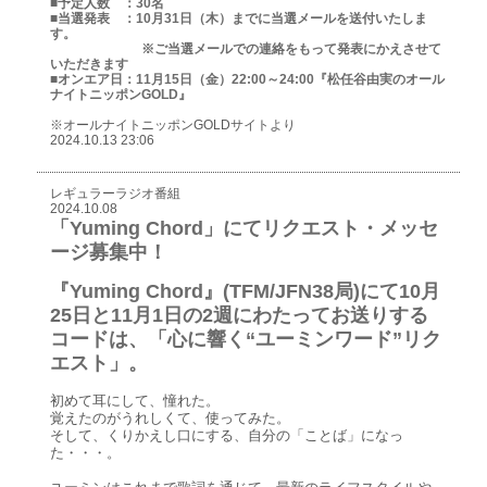
■予定人数 ：30名
■当選発表 ：10月31日（木）までに当選メールを送付いたしま
す。
※ご当選メールでの連絡をもって発表にかえさせて
いただきます
■オンエア日：11月15日（金）22:00～24:00『松任谷由実のオール
ナイトニッポンGOLD』
※オールナイトニッポンGOLDサイトより
2024.10.13 23:06
レギュラーラジオ番組
2024.10.08
「Yuming Chord」にてリクエスト・メッセ
ージ募集中！
『Yuming Chord』(TFM/JFN38局)にて10月
25日と11月1日の2週にわたってお送りする
コードは、「心に響く“ユーミンワード”リク
エスト」。
初めて耳にして、憧れた。
覚えたのがうれしくて、使ってみた。
そして、くりかえし口にする、自分の「ことば」になっ
た・・・。