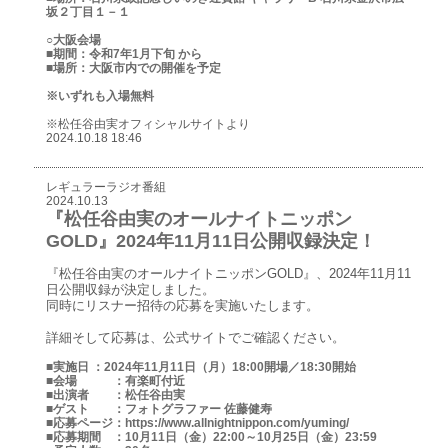
坂２丁目１－１
○大阪会場
■期間：令和7年1月下旬 から
■場所：大阪市内での開催を予定
※いずれも入場無料
※松任谷由実オフィシャルサイトより
2024.10.18 18:46
レギュラーラジオ番組
2024.10.13
『松任谷由実のオールナイトニッポン
GOLD』2024年11月11日公開収録決定！
『松任谷由実のオールナイトニッポンGOLD』、2024年11月11
日公開収録が決定しました。
同時にリスナー招待の応募を実施いたします。
詳細そして応募は、公式サイトでご確認ください。
■実施日 ：2024年11月11日（月）18:00開場／18:30開始
■会場 ：有楽町付近
■出演者 ：松任谷由実
■ゲスト ：フォトグラファー 佐藤健寿
■応募ページ：https://www.allnightnippon.com/yuming/
■応募期間 ：10月11日（金）22:00～10月25日（金）23:59