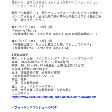
発想から、通常の絵画展とは全く違う空間がインスタレーション・
アートとして実現します。
新曲「小鳥曜日」は、荒川ナッシュゲスト出演のもとラジオ番組で
オンエアされます。会場以外で聞く事が出来るのはラジオ番組のみ
です。ぜひ注目ください。
◆11月15日（金）、22日（金）
『Yuming Chord』
（毎週金曜11:00～11:30放送 TOKYO FM/JFN全国38局ネット）
◆11月15日（金）、22日（金）
『松任谷正隆の…ちょっと変なこと聞いてもいいですか？』
（毎週金曜17:30～17:55放送 TOKYO FM）
■展覧会概要
荒川ナッシュ医 ペインティングス・アー・ポップスターズ
会期 2024年10月30日(水) - 12月16日(月)
時間 10：00～18：00 (毎週金・土曜日は20:00まで)
※入場は閉館の30分前まで
会場 国立新美術館 企画展示室2E
（東京都港区六本木7－22－2）
料金 無料
主催 国立新美術館
協力 タカ・イシイギャラリー
企画 米田尚輝（国立新美術館主任研究員）
ウェブサイト
https://www.nact.jp/exhibition_special/2024/eiarakawanash/
パフォーマンススケジュールPDF