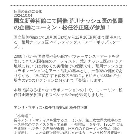
個展の企画に参加
2024.10.04
国立新美術館にて開催 荒川ナッシュ医の個展
の企画にユーミン・松任谷正隆が参加！
国立新美術館にて10月30日(水)から12月16日(月)まで開催され
る「荒川ナッシュ医 ペインティングス・アー・ポップスター
ズ」。
2000年代から国際展や美術館でパフォーマンス・アートを発
表してきた米国在住のアーティスト、荒川ナッシュ医のアジア
地域においては初めての美術館での個展です。荒川ナッシュは
コラボレーションをアート活動の基本とし、一作家の個展であ
りながら、 彼に協力する多数の画家による絵画が2000㎡の会
場内の9つのセクションに分かれて「登場」します。
本展で試みる様々なコラボレーションの中で、にユーミン・松
任谷正隆が参加するスペシャル企画が決定しました！
アンリ・マティス×松任谷由実with松任谷正隆
「小鳥曜日」
長年アンリ・マティスを愛するユーミンが、第二次世界大戦中のニ
ース時代のマティスを想って新曲「小鳥曜日」を制作。1951年に読
売新聞社へマティス自身が寄贈した三点のドローイング作品《顔》
を展示し、「人と絵画は時間の感じ方が違う」という松任谷正隆の