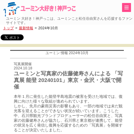
ユーミン 大好き！神戸っこは、ユーミンこと松任谷由実さんを応援するファン
サイトです。
トップ
最新情報
2024年10月
ユーミン 情報 2024年10月
写真展開催
2024.10.18
ユーミンと写真家の佐藤健寿さんによる 「写
真展 能登 20240101」東京・金沢・大阪で開
催
本年１月に発生した能登半島地震の被害を受けた地域では、復
興に向けた様々な取組が進められています。
しかし、先月の豪雨災害の影響もあり、一部の地域では未だ観
光客を迎えることができない状況が続いています。こうした
中、石川県観光ブランドプロデューサーの松任谷由実と、写真
家の佐藤健寿さんが協力し、石川県と東京都が連携して、能登
の状況を広く発信し復興を応援するための「写真展」を開催す
ることが決定いたしました。