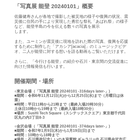
「写真展 能登 20240101」概要
佐藤健寿さんが各地で撮影した被災地の様子や復興の状況、震
災後に住民の手により実現した勇壮な祭礼「あばれ祭」の様子
など、能登半島の今を伝える数々の写真を展示
します。
また、ユーミンが震災後に現地を訪れた際の写真、復興を応援
するために制作した「アカシア[acacia]」のミュージックビデ
オ、二人が能登に対する想いを語る動画もご覧いただけます。
さらに、「今行ける能登」の紹介や石川・東京間の交流促進に
向けた情報発信も行います。
開催期間・場所
○東京会場（「写真展 能登 20240101 -316days later-」)
■期間：令和6年11月12日(火)から12月25日(水)まで（月曜日は休
業）
■時間：平日11時から21時まで（最終入場20時30分）
土休日10時から19時まで（最終入場18時30分）
■場所：SusHi Tech Square（スシテックスクエア）東京都千代田
区丸の内3丁目8-3
○金沢会場（「写真展 能登 20240101 -374days later-」)
■期間：令和7年1月9日(木)から1月19日(日)まで
■時間：10時から18時まで
■場所：石川県政記念しいのき迎賓館 ギャラリーB 石川県金沢市広