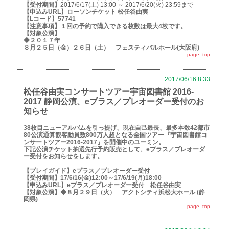
【受付期間】
2017/6/17(土) 13:00 ～ 2017/6/20(火) 23:59まで
【申込みURL】
ローソンチケット 松任谷由実
【Lコード】
57741
【注意事項】
１回の予約で購入できる枚数は最大4枚です。
【対象公演】
◆２０１７年
８月２５日（金）２６日（土） フェスティバルホール(大阪府)
page_top
2017/06/16 8:33
松任谷由実コンサートツアー宇宙図書館 2016-
2017 静岡公演、eプラス／プレオーダー受付のお
知らせ
38枚目ニューアルバムを引っ提げ、現在自己最長、最多本数42都市
80公演通算観客動員数800万人超となる全国ツアー『宇宙図書館コ
ンサートツアー2016-2017』を開催中のユーミン。
下記公演チケット抽選先行予約販売として、eプラス／プレオーダ
ー受付をお知らせをします。
【プレイガイド】
eプラス／プレオーダー受付
【受付期間】
17/6/16(金)12:00～17/6/19(月)18:00
【申込みURL】
eプラス／プレオーダー受付 松任谷由実
【対象公演】
◆８月２９日（火） アクトシティ浜松大ホール (静
岡県)
page_top