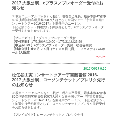
2017 大阪公演、eプラス／プレオーダー受付のお
知らせ
38枚目ニューアルバムを引っ提げ、現在自己最長、最多本数42都市
80公演通算観客動員数800万人超となる全国ツアー『宇宙図書館コ
ンサートツアー2016-2017』を開催中のユーミン。
下記公演チケット抽選先行予約販売として、eプラス／プレオーダ
ー受付をお知らせをします。
【プレイガイド】
eプラス／プレオーダー受付
【受付期間】
17/6/20(火)10:00～17/6/21(水)23:59
【申込みURL】
eプラス／プレオーダー受付 松任谷由実
【対象公演】
◆８月２５日（土）２６日（日） フェスティバルホ
ール (大阪府)
page_top
2017/06/17 9:15
松任谷由実コンサートツアー宇宙図書館 2016-
2017 大阪公演、ローソンチケット／プレリク先行
のお知らせ
38枚目ニューアルバムを引っ提げ、現在自己最長、最多本数42都市
80公演通算観客動員数800万人超となる全国ツアー『宇宙図書館コ
ンサートツアー2016-2017』を開催中のユーミン。 下記公演チケッ
ト抽選先行予約販売として、ローソンチケット／プレリク先行受付
をお知らせをします。
【プレイガイド】
ローソンチケット／プレリク先行