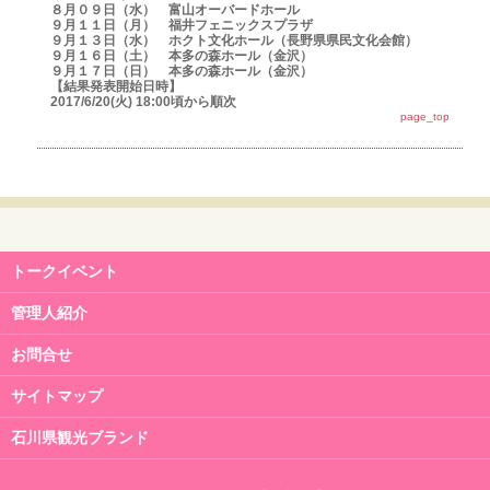
８月０９日（水） 富山オーバードホール
９月１１日（月） 福井フェニックスプラザ
９月１３日（水） ホクト文化ホール（長野県県民文化会館）
９月１６日（土） 本多の森ホール（金沢）
９月１７日（日） 本多の森ホール（金沢）
【結果発表開始日時】
2017/6/20(火) 18:00頃から順次
page_top
トークイベント
管理人紹介
お問合せ
サイトマップ
石川県観光ブランド