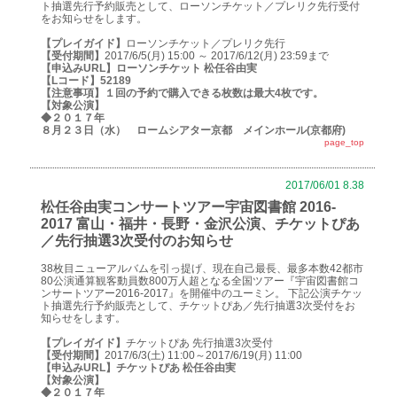
ト抽選先行予約販売として、ローソンチケット／プレリク先行受付
をお知らせをします。
【プレイガイド】
ローソンチケット／プレリク先行
【受付期間】
2017/6/5(月) 15:00 ～ 2017/6/12(月) 23:59まで
【申込みURL】
ローソンチケット 松任谷由実
【Lコード】
52189
【注意事項】
１回の予約で購入できる枚数は最大4枚です。
【対象公演】
◆２０１７年
８月２３日（水） ロームシアター京都 メインホール(京都府)
page_top
2017/06/01 8.38
松任谷由実コンサートツアー宇宙図書館 2016-
2017 富山・福井・長野・金沢公演、チケットぴあ
／先行抽選3次受付のお知らせ
38枚目ニューアルバムを引っ提げ、現在自己最長、最多本数42都市
80公演通算観客動員数800万人超となる全国ツアー『宇宙図書館コ
ンサートツアー2016-2017』を開催中のユーミン。 下記公演チケッ
ト抽選先行予約販売として、チケットぴあ／先行抽選3次受付をお
知らせをします。
【プレイガイド】
チケットぴあ 先行抽選3次受付
【受付期間】
2017/6/3(土) 11:00～2017/6/19(月) 11:00
【申込みURL】
チケットぴあ 松任谷由実
【対象公演】
◆２０１７年