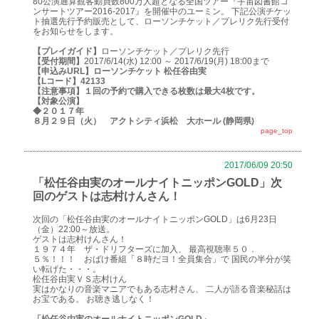
80公演通算観客動員数800万人超となる全国ツアー『宇宙図書館コ
ンサートツアー2016-2017』を開催中のユーミン。 下記公演チケッ
ト抽選先行予約販売として、ローソンチケット／プレリク先行受付
をお知らせをします。
【プレイガイド】
ローソンチケット／プレリク先行
【受付期間】
2017/6/14(水) 12:00 ～ 2017/6/19(月) 18:00まで
【申込みURL】
ローソンチケット 松任谷由実
【Lコード】
42133
【注意事項】
１回の予約で購入できる枚数は最大4枚です。
【対象公演】
◆２０１７年
８月２９日（火） アクトシティ浜松 大ホール (静岡県)
page_top
2017/06/09 20:50
「松任谷由実のオールナイトニッポンGOLD」次
回のゲストは志村けんさん！
次回の「松任谷由実のオールナイトニッポンGOLD」は6月23日
（金）22:00～放送。
ゲストは志村けんさん！
１９７４年 ザ・ドリフターズに加入、 最高視聴率５０．
５％！！！ おばけ番組「８時だヨ！全員集合」で 国民の半分が笑
い転げた・・・。
松任谷由実ＶＳ志村けん
実はかなりの音楽マニアでもある志村さん、 二人が語る音楽秘話は
お宝である。 お聴き逃しなく！
「松任谷由実のオールナイトニッポンGOLD」