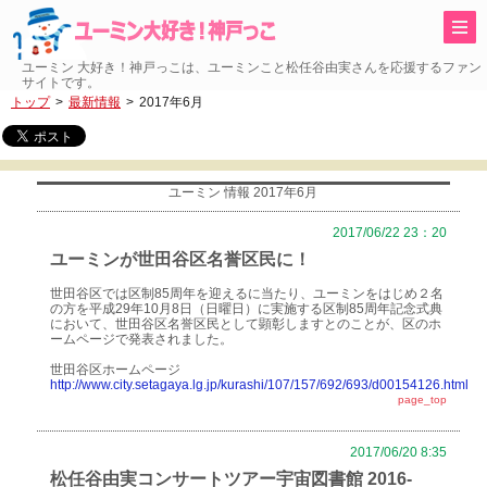
ユーミン 大好き！神戸っこは、ユーミンこと松任谷由実さんを応援するファン
サイトです。
トップ
最新情報
2017年6月
ユーミン 情報 2017年6月
2017/06/22 23：20
ユーミンが世田谷区名誉区民に！
世田谷区では区制85周年を迎えるに当たり、ユーミンをはじめ２名
の方を平成29年10月8日（日曜日）に実施する区制85周年記念式典
において、世田谷区名誉区民として顕彰しますとのことが、区のホ
ームページで発表されました。
世田谷区ホームページ
http://www.city.setagaya.lg.jp/kurashi/107/157/692/693/d00154126.html
page_top
2017/06/20 8:35
松任谷由実コンサートツアー宇宙図書館 2016-