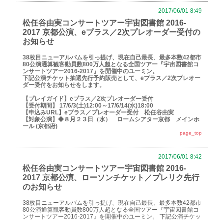
2017/06/01 8:49
松任谷由実コンサートツアー宇宙図書館 2016-
2017 京都公演、eプラス／2次プレオーダー受付の
お知らせ
38枚目ニューアルバムを引っ提げ、現在自己最長、最多本数42都市
80公演通算観客動員数800万人超となる全国ツアー『宇宙図書館コ
ンサートツアー2016-2017』を開催中のユーミン。
下記公演チケット抽選先行予約販売として、eプラス／2次プレオー
ダー受付をお知らせをします。
【プレイガイド】
eプラス／2次プレオーダー受付
【受付期間】
17/6/3(土)12:00～17/6/14(水)18:00
【申込みURL】
eプラス／プレオーダー受付 松任谷由実
【対象公演】
◆８月２３日（水） ロームシアター京都 メインホ
ール (京都府)
page_top
2017/06/01 8:42
松任谷由実コンサートツアー宇宙図書館 2016-
2017 京都公演、ローソンチケット／プレリク先行
のお知らせ
38枚目ニューアルバムを引っ提げ、現在自己最長、最多本数42都市
80公演通算観客動員数800万人超となる全国ツアー『宇宙図書館コ
ンサートツアー2016-2017』を開催中のユーミン。 下記公演チケッ