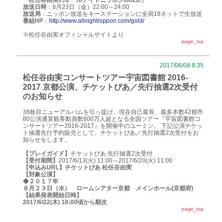
放送日時
：6月23日（金）22:00～24:00
放送局
：ニッポン放送をキーステーションに全局19ネットで生放送
番組HP
：
http://www.allnightnippon.com/gold/
※松任谷由実オフィシャルサイトより
page_top
2017/06/08 8:35
松任谷由実コンサートツアー宇宙図書館 2016-
2017 京都公演、チケットぴあ／先行抽選2次受付
のお知らせ
38枚目ニューアルバムを引っ提げ、現在自己最長、最多本数42都市
80公演通算観客動員数800万人超となる全国ツアー『宇宙図書館コ
ンサートツアー2016-2017』を開催中のユーミン。 下記公演チケッ
ト抽選先行予約販売として、チケットぴあ／先行抽選2次受付をお
知らせをします。
【プレイガイド】
チケットぴあ 先行抽選2次受付
【受付期間】
2017/6/13(火) 11:00～2017/6/20(火) 11:00
【申込みURL】
チケットぴあ 松任谷由実
【対象公演】
◆２０１７年
８月２３日（水） ロームシアター京都 メインホール(京都府)
【結果発表開始日時】
2017/6/22(木) 18:00頃から順次
page_top