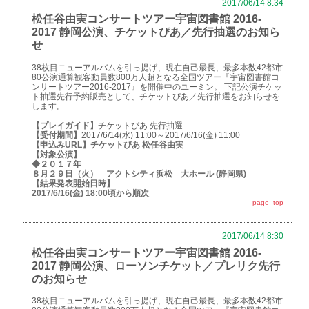
2017/06/14 8:34
松任谷由実コンサートツアー宇宙図書館 2016-
2017 静岡公演、チケットぴあ／先行抽選のお知ら
せ
38枚目ニューアルバムを引っ提げ、現在自己最長、最多本数42都市
80公演通算観客動員数800万人超となる全国ツアー『宇宙図書館コ
ンサートツアー2016-2017』を開催中のユーミン。 下記公演チケッ
ト抽選先行予約販売として、チケットぴあ／先行抽選をお知らせを
します。
【プレイガイド】
チケットぴあ 先行抽選
【受付期間】
2017/6/14(水) 11:00～2017/6/16(金) 11:00
【申込みURL】
チケットぴあ 松任谷由実
【対象公演】
◆２０１７年
８月２９日（火） アクトシティ浜松 大ホール (静岡県)
【結果発表開始日時】
2017/6/16(金) 18:00頃から順次
page_top
2017/06/14 8:30
松任谷由実コンサートツアー宇宙図書館 2016-
2017 静岡公演、ローソンチケット／プレリク先行
のお知らせ
38枚目ニューアルバムを引っ提げ、現在自己最長、最多本数42都市