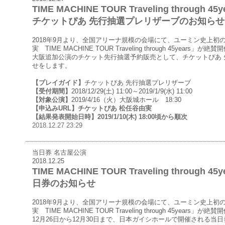
TIME MACHINE TOUR Traveling throug
チケットぴあ 先行抽選プレリザーブのお知らせ
2018年9月より、全国アリーナ規模の会場にて、ユーミン史上初
実 TIME MACHINE TOUR Traveling through 45years」が
大阪追加公演のチケット先行抽選予約販売として、チケットぴあ 
せをします。
【プレイガイド】
チケットぴあ 先行抽選プレリザーブ
【受付期間】
2018/12/29(土) 11:00～2019/1/9(水) 11:00
【対象公演】
2019/4/16（火）大阪城ホール 18:30
【申込みURL】
チケットぴあ 松任谷由実
【結果発表開始日時】
2019/1/10(木) 18:00頃から順次
2018.12.27 23:29
当日券 名古屋公演
2018.12.25
TIME MACHINE TOUR Traveling throug
日券のお知らせ
2018年9月より、全国アリーナ規模の会場にて、ユーミン史上初
実 TIME MACHINE TOUR Traveling through 45years」が
12月26日から12月30日まで、日本ガイシホールで開催される当