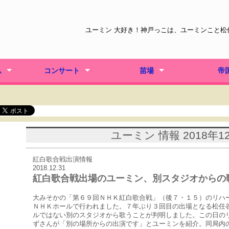
ユーミン 大好き！神戸っこは、ユーミンこと
ム
コンサート
苗場
帝
、恋のうた。
SKYE TOUR 2022
深海の街 2021-2022
タイムマシーンツアー
Vo.42 2022
Vo.41 2021
Vo.40 2020
Vo.39 2019
Vo.38 2018
朝陽の
あなた
ユーミン 情報 2018年1
紅白歌合戦出演情報
2018.12.31
紅白歌合戦出場のユーミン、別スタジオからの
大みそかの「第６９回ＮＨＫ紅白歌合戦」（後７・１５）のリハ
ＮＨＫホールで行われました。７年ぶり３回目の出場となる松任
ルではない別のスタジオから歌うことが判明しました。この日の
ずさんが「別の場所からの出演です」とユーミンを紹介。同局内