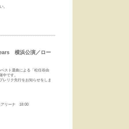
さい。
h 45years 横浜公演／ロー
のベスト選曲による「松任谷由
絶賛開催中です。
プレリク先行をお知らせをしま
浜アリーナ 18:00