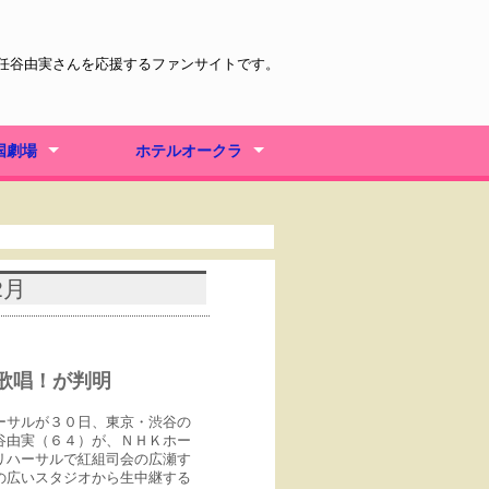
松任谷由実さんを応援するファンサイトです。
国劇場
ホテルオークラ
中で微笑んで
がいたから私がいた
クリスマス ディナーショー
Real Dinner Show
2月
歌唱！が判明
ーサルが３０日、東京・渋谷の
谷由実（６４）が、ＮＨＫホー
リハーサルで紅組司会の広瀬す
の広いスタジオから生中継する