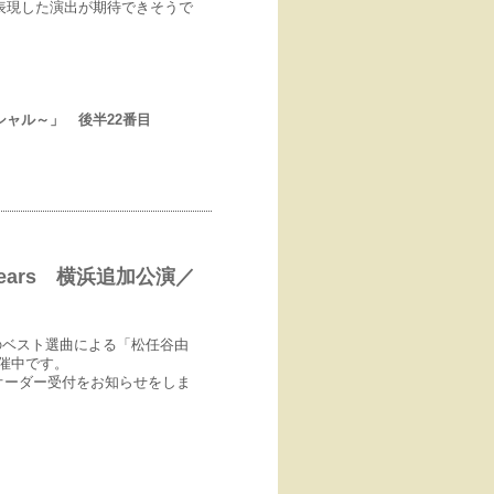
表現した演出が期待できそうで
シャル～」 後半22番目
h 45years 横浜追加公演／
のベスト選曲による「松任谷由
絶賛開催中です。
オーダー受付をお知らせをしま