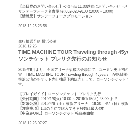
【当日券のお問い合わせ】
公演当日11:00以降にお問い合わせ下
サンデーフォーク名古屋 tel:052-320-9100 (10:00～18:00)
【情報元】
サンデーフォークプロモーション
2018.12.25 23:58
先行抽選予約 横浜公演
2018.12.25
TIME MACHINE TOUR Traveling throug
ソンチケット プレリク先行のお知らせ
2018年9月より、全国アリーナ規模の会場にて、ユーミン史上初
実 TIME MACHINE TOUR Traveling through 45years」が
横浜公演のチケット先行抽選予約販売として、ローソンチケット 
す。
【プレイガイド】
ローソンチケット プレリク先行
【受付期間】
2019/1/8(火) 18:00 ～2019/1/15(火) 23:00 まで
【対象公演】
2019/4/6（土）横浜アリーナ 18:30、4/7（日）横
【注意事項】
1回の予約で購入できる枚数は最大4枚
【申込みURL】
ローソンチケット 松任谷由実
2018.12.25 07:27