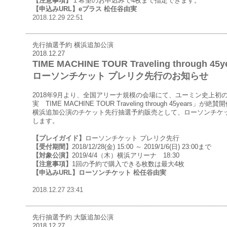
【注意事項】
１希望のお申込みで4枚まで指定できます。
【申込みURL】
eプラス 松任谷由実
2018.12.29 22:51
先行抽選予約 横浜追加公演
2018.12.27
TIME MACHINE TOUR Traveling throug
ローソンチケット プレリク先行のお知らせ
2018年9月より、全国アリーナ規模の会場にて、ユーミン史上初
実 TIME MACHINE TOUR Traveling through 45years」が
横浜追加公演のチケット先行抽選予約販売として、ローソンチケッ
します。
【プレイガイド】
ローソンチケット プレリク先行
【受付期間】
2018/12/28(金) 15:00 ～ 2019/1/6(日) 23:00まで
【対象公演】
2019/4/4（木）横浜アリーナ 18:30
【注意事項】
1回の予約で購入できる枚数は最大4枚
【申込みURL】
ローソンチケット 松任谷由実
2018.12.27 23:41
先行抽選予約 大阪追加公演
2018.12.27