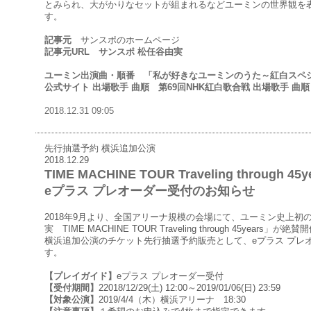
とみられ、大がかりなセットが組まれるなどユーミンの世界観を
す。
記事元
サンスポのホームページ
記事元URL
サンスポ 松任谷由実
ユーミン出演曲・順番
「私が好きなユーミンのうた～紅白スペ
公式サイト 出場歌手 曲順
第69回NHK紅白歌合戦 出場歌手 曲順
2018.12.31 09:05
先行抽選予約 横浜追加公演
2018.12.29
TIME MACHINE TOUR Traveling throug
eプラス プレオーダー受付のお知らせ
2018年9月より、全国アリーナ規模の会場にて、ユーミン史上初
実 TIME MACHINE TOUR Traveling through 45years」が
横浜追加公演のチケット先行抽選予約販売として、eプラス プレ
す。
【プレイガイド】
eプラス プレオーダー受付
【受付期間】
22018/12/29(土) 12:00～2019/01/06(日) 23:59
【対象公演】
2019/4/4（木）横浜アリーナ 18:30