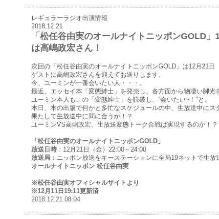
レギュラーラジオ出演情報
2018.12.21
「松任谷由実のオールナイトニッポンGOLD」1
は高嶋政宏さん！
次回の「松任谷由実のオールナイトニッポンGOLD」は12月21日（
ゲストに高嶋政宏さんを迎えてお送りします。
今、ユーミンが一番会いたい人・・・。
最近、エッセイ本「変態紳士」を発売し、各方面から物凄い脚光
ユーミン本人もこの「変態紳士」を読破し、“会いたい~！”と。
本日、本の出版で何かと多忙なスケジュールの中、生放送中にスタ
果たして生放送中に間に合うか！？
ユーミンVS高嶋政宏、生放送変態トーク合戦は実現するのか！？
「松任谷由実のオールナイトニッポンGOLD」
放送日時
：12月21日（金）22:00～24:00
放送局
：ニッポン放送をキーステーションに全局19ネットで生放
オールナイトニッポン 松任谷由実
※松任谷由実オフィシャルサイトより
※12月11日19:11更新済
2018.12.21 08:04