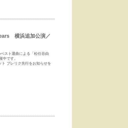
h 45years 横浜追加公演／
のベスト選曲による「松任谷由
絶賛開催中です。
ト プレリク先行をお知らせを