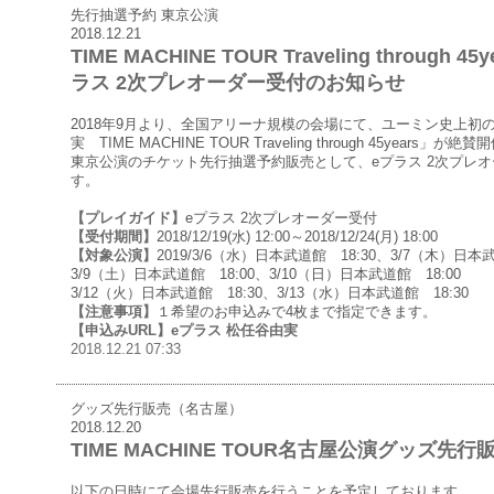
先行抽選予約 東京公演
2018.12.21
TIME MACHINE TOUR Traveling through
ラス 2次プレオーダー受付のお知らせ
2018年9月より、全国アリーナ規模の会場にて、ユーミン史上初
実 TIME MACHINE TOUR Traveling through 45years」が
東京公演のチケット先行抽選予約販売として、eプラス 2次プレ
す。
【プレイガイド】
eプラス 2次プレオーダー受付
【受付期間】
2018/12/19(水) 12:00～2018/12/24(月) 18:00
【対象公演】
2019/3/6（水）日本武道館 18:30、3/7（木）日本武
3/9（土）日本武道館 18:00、3/10（日）日本武道館 18:00
3/12（火）日本武道館 18:30、3/13（水）日本武道館 18:30
【注意事項】
１希望のお申込みで4枚まで指定できます。
【申込みURL】
eプラス 松任谷由実
2018.12.21 07:33
グッズ先行販売（名古屋）
2018.12.20
TIME MACHINE TOUR名古屋公演グッズ先
以下の日時にて会場先行販売を行うことを予定しております。