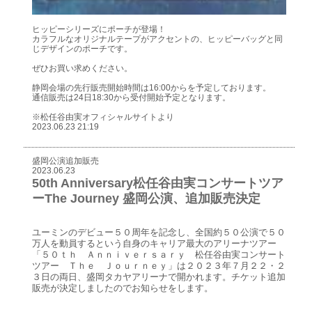
ヒッピーシリーズにポーチが登場！
カラフルなオリジナルテープがアクセントの、ヒッピーバッグと同
じデザインのポーチです。
ぜひお買い求めください。
静岡会場の先行販売開始時間は16:00からを予定しております。
通信販売は24日18:30から受付開始予定となります。
※松任谷由実オフィシャルサイトより
2023.06.23 21:19
盛岡公演追加販売
2023.06.23
50th Anniversary松任谷由実コンサートツア
ーThe Journey 盛岡公演、追加販売決定
ユーミンのデビュー５０周年を記念し、全国約５０公演で５０
万人を動員するという自身のキャリア最大のアリーナツアー
「５０ｔｈ Ａｎｎｉｖｅｒｓａｒｙ 松任谷由実コンサート
ツアー Ｔｈｅ Ｊｏｕｒｎｅｙ」は２０２３年７月２２・２
３日の両日、盛岡タカヤアリーナで開かれます。チケット追加
販売が決定しましたのでお知らせをします。