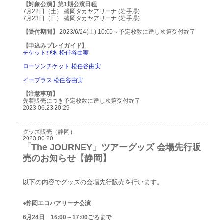
【対象公演】第1期公演日程
7月22日（土） 盛岡タカヤアリーナ (岩手県)
7月23日（日） 盛岡タカヤアリーナ (岩手県)
【受付期間】
2023/6/24(土) 10:00～予定枚数に達し次第受付終了
【申込みプレイガイド】
チケットぴあ 松任谷由実
ローソンチケット 松任谷由実
イープラス 松任谷由実
【注意事項】
先着販売につき予定枚数に達し次第受付終了
2023.06.23 20:29
グッズ販売（静岡）
2023.06.20
「The JOURNEY」ツアーグッズ 会場先行販
売のお知らせ【静岡】
以下の内容でグッズの会場先行販売を行います。
●静岡エコパアリーナ公演
6月24日 16:00～17:00ごろまで