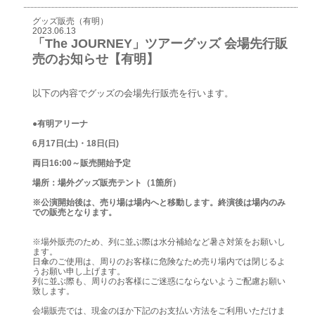
グッズ販売（有明）
2023.06.13
「The JOURNEY」ツアーグッズ 会場先行販
売のお知らせ【有明】
以下の内容でグッズの会場先行販売を行います。
●有明アリーナ
6月17日(土)・18日(日)
両日16:00～販売開始予定
場所：場外グッズ販売テント（1箇所）
※公演開始後は、売り場は場内へと移動します。終演後は場内のみ
での販売となります。
※場外販売のため、列に並ぶ際は水分補給など暑さ対策をお願いし
ます。
日傘のご使用は、周りのお客様に危険なため売り場内では閉じるよ
うお願い申し上げます。
列に並ぶ際も、周りのお客様にご迷惑にならないようご配慮お願い
致します。
会場販売では、現金のほか下記のお支払い方法をご利用いただけま