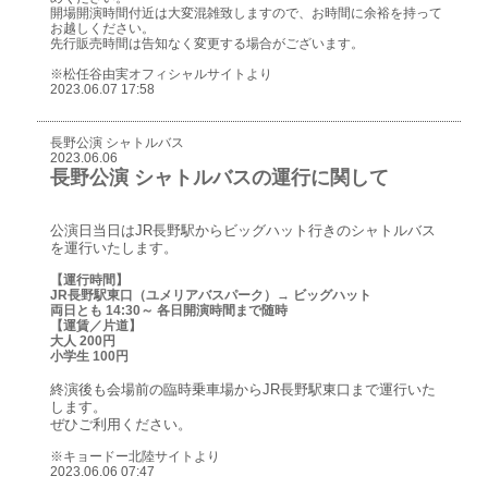
開場開演時間付近は大変混雑致しますので、お時間に余裕を持って
お越しください。
先行販売時間は告知なく変更する場合がございます。
※松任谷由実オフィシャルサイトより
2023.06.07 17:58
長野公演 シャトルバス
2023.06.06
長野公演 シャトルバスの運行に関して
公演日当日はJR長野駅からビッグハット行きのシャトルバス
を運行いたします。
【運行時間】
JR長野駅東口（ユメリアバスパーク）→ ビッグハット
両日とも 14:30～ 各日開演時間まで随時
【運賃／片道】
大人 200円
小学生 100円
終演後も会場前の臨時乗車場からJR長野駅東口まで運行いた
します。
ぜひご利用ください。
※キョードー北陸サイトより
2023.06.06 07:47