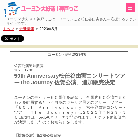
ユーミン 大好き！神戸っこは、ユーミンこと松任谷由実さんを応援するファン
サイトです。
トップ
最新情報
2023年6月
ユーミン 情報 2023年6月
佐賀公演追加販売
2023.06.30
50th Anniversary松任谷由実コンサートツア
ーThe Journey 佐賀公演、追加販売決定
ユーミンのデビュー５０周年を記念し、全国約５０公演で５０
万人を動員するという自身のキャリア最大のアリーナツアー
「５０ｔｈ Ａｎｎｉｖｅｒｓａｒｙ 松任谷由実コンサート
ツアー Ｔｈｅ Ｊｏｕｒｎｅｙ」は２０２３年７月２９・３
０日の両日、SAGAアリーナで開かれます。チケット追加販売
が決定しましたのでお知らせをします。
【対象公演】第1期公演日程