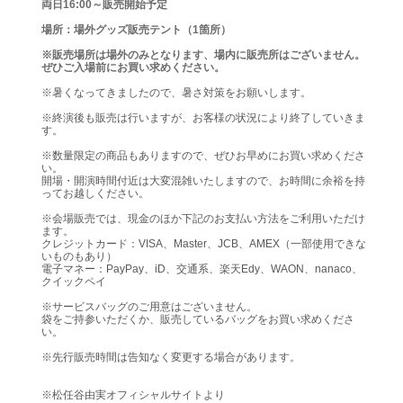
両日16:00～販売開始予定
場所：場外グッズ販売テント（1箇所）
※販売場所は場外のみとなります、場内に販売所はございません。
ぜひご入場前にお買い求めください。
※暑くなってきましたので、暑さ対策をお願いします。
※終演後も販売は行いますが、お客様の状況により終了していきま
す。
※数量限定の商品もありますので、ぜひお早めにお買い求めくださ
い。
開場・開演時間付近は大変混雑いたしますので、お時間に余裕を持
ってお越しください。
※会場販売では、現金のほか下記のお支払い方法をご利用いただけ
ます。
クレジットカード：VISA、Master、JCB、AMEX（一部使用できな
いものもあり）
電子マネー：PayPay、iD、交通系、楽天Edy、WAON、nanaco、
クイックペイ
※サービスバッグのご用意はございません。
袋をご持参いただくか、販売しているバッグをお買い求めくださ
い。
※先行販売時間は告知なく変更する場合があります。
※松任谷由実オフィシャルサイトより