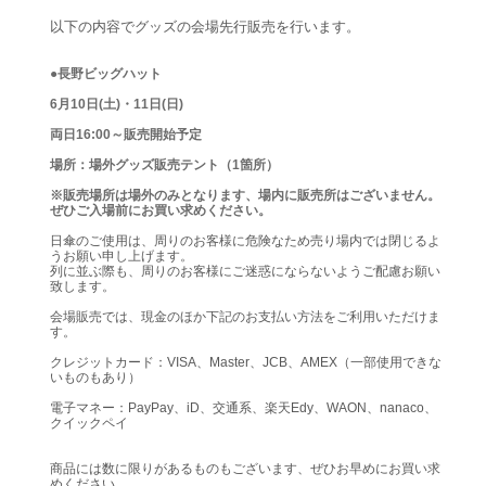
以下の内容でグッズの会場先行販売を行います。
●長野ビッグハット
6月10日(土)・11日(日)
両日16:00～販売開始予定
場所：場外グッズ販売テント（1箇所）
※販売場所は場外のみとなります、場内に販売所はございません。
ぜひご入場前にお買い求めください。
日傘のご使用は、周りのお客様に危険なため売り場内では閉じるよ
うお願い申し上げます。
列に並ぶ際も、周りのお客様にご迷惑にならないようご配慮お願い
致します。
会場販売では、現金のほか下記のお支払い方法をご利用いただけま
す。
クレジットカード：VISA、Master、JCB、AMEX（一部使用できな
いものもあり）
電子マネー：PayPay、iD、交通系、楽天Edy、WAON、nanaco、
クイックペイ
商品には数に限りがあるものもございます、ぜひお早めにお買い求
めください。