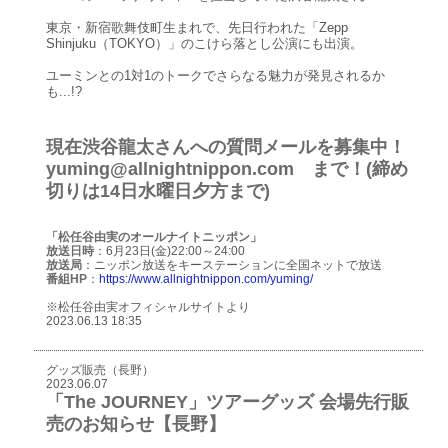
東京・新宿歌舞伎町生まれで、先日行われた「Zepp
Shinjuku（TOKYO）」のこけら落とし公演にも出演。
ユーミンとの1対1のトークでさらなる魅力が発見されるか
も...!?
現在渋谷龍太さんへの質問メールを募集中！
yuming@allnightnippon.com まで！(締め
切りは14日水曜日夕方まで)
「松任谷由実のオールナイトニッポン」
放送日時
：6月23日(金)22:00～24:00
放送局
：ニッポン放送をキーステーションに全国ネットで放送
番組HP
：
https://www.allnightnippon.com/yuming/
※松任谷由実オフィシャルサイトより
2023.06.13 18:35
グッズ販売（長野）
2023.06.07
「The JOURNEY」ツアーグッズ 会場先行販
売のお知らせ【長野】