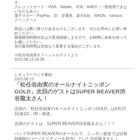
す。
クレジットカード：VISA、Master、JCB、AMEX（一部使用できな
いものもあり）
電子マネー：PayPay、iD、交通系、楽天Edy、WAON、nanaco、
クイックペイ
商品には数に限りがあるものもございます、ぜひお早めにお買い求
めください。
開場開演時間付近は大変混雑致しますので、お時間に余裕を持って
お越しください。
先行販売時間は告知なく変更する場合がございます。
※松任谷由実オフィシャルサイトより
2023.06.13 18:39
レギュラーラジオ番組
2023.06.13
「松任谷由実のオールナイトニッポン
GOLD」次回のゲストはSUPER BEAVER渋
谷龍太さん！
次回の「松任谷由実のオールナイトニッポンGOLD」は6月23
日(金)22：00～放送。
次回のゲストは…SUPER BEAVER渋谷龍太さん！！！
バンドSUPER BEAVERのボーカルで、ニッポン放送では以前
ANN0のパーソナリティーを担当していた渋谷龍太さん！