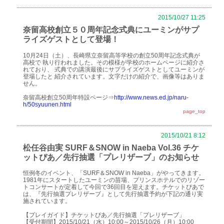
2015/10/27 11:25
奈留高校創立５０周年記念式典にユーミンがサプ
ライズゲストとして登場！
10月24日（土）、長崎県立奈留高等学校の創立50周年記念式典が
高校で 執り行われました。その模様が学校のホームページに紹介さ
れており、 式典での講演最後にサプライズゲストとしてユーミンが
登場したと 紹介されています。文字だけの紹介で、画像等はありま
せん。
奈留高校創立50周年特設ページ⇒
http://www.news.ed.jp/naru-
h/50syuunen.html
page_top
2015/10/21 8:12
松任谷由実 SURF＆SNOW in Naeba Vol.36 チケ
ットぴあ／先行抽選「プレリザーブ」のお知らせ
恒例冬のイベント、「SURF＆SNOW in Naeba」がやってきます。
1981年にスタートしたユーミンの苗場、プリンスホテルでのリゾー
トコンサートが定着して今回で36回目を迎えます。チケットぴあで
は、『先行抽選プレリザーブ』として先行抽選予約が下記の通り実
施されています。
【プレイガイド】チケットぴあ／先行抽選「プレリザーブ」
【受付期間】2015/10/21（水）10:00～2015/10/26（月）10:00