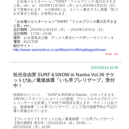
「お台場イルミネーション"YAKEI"『リトルプリンス 星の王子さま
と私』ver」が、2015年11月16日（月）から2016年1月31日（日）
まで実施されます。そのBGMには、ユーミン書き下ろし新曲『気づ
かず過ぎた初恋』が使用されます。
「お台場イルミネーション"YAKEI"「リトルプリンス星の王子さま
と私」ver」
点灯期間
：2015年11月16日（月）～2016年1月31日（日）
点灯時間
：17:00～24:00
場所
：お台場海浜公園 デックス東京ビーチ3Fシーサイドデッキ
電球
：約22万球
紹介サイト
：
http://wwws.warnerbros.co.jp/littleprince/#blog/tagged/news
page_top
2015/10/14 10:40
松任谷由実 SURF＆SNOW in Naeba Vol.36 チケ
ットぴあ／最速抽選「いち早プレリザーブ」受付
中！
恒例冬のイベント、「SURF＆SNOW in Naeba」がやってきます。
1981年にスタートしたユーミンの苗場、プリンスホテルでのリゾー
トコンサートが定着して今回で36回目を迎えます。チケットぴあで
は、最速抽選「いち早プレリザーブ」として先行抽選予約が下記の
通り実施されています。
【プレイガイド】チケットぴあ／最速抽選「いち早プレリザーブ」
【受付期間】受付中（2015/10/14（水）10:00）～
2015/10/19（月）10:00