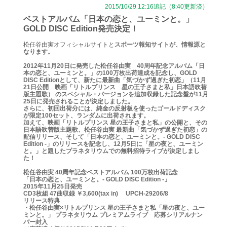
2015/10/29 12:16追記（8:40更新済）
ベストアルバム「日本の恋と、ユーミンと。」
GOLD DISC Edition発売決定！
松任谷由実オフィシャルサイトと
スポーツ報知サイト
が、情報源と
なります。
2012年11月20日に発売した松任谷由実 40周年記念アルバム「日
本の恋と、ユーミンと。」の100万枚出荷達成を記念し、GOLD
DISC Editionとして、新たに最新曲「気づかず過ぎた初恋」（11月
21日公開 映画「リトルプリンス 星の王子さまと私」日本語吹替
版主題歌） のスペシャル・バージョンを追加収録した記念盤が11月
25日に発売されることが決定しました。
さらに、初回出荷分には、純金の反射板を使ったゴールドディスク
が限定100セット、ランダムに出荷されます。
加えて、映画「リトルプリンス 星の王子さまと私」の公開と、その
日本語吹替版主題歌、松任谷由実 最新曲「気づかず過ぎた初恋」の
配信リリース、そして「日本の恋と、ユーミンと。- GOLD DISC
Edition -」のリリースを記念し、12月5日に「星の夜と、ユーミン
と。」と題したプラネタリウムでの無料招待ライブが決定しまし
た！
松任谷由実 40周年記念ベストアルバム 100万枚出荷記念
「日本の恋と、ユーミンと。- GOLD DISC Edition -」
2015年11月25日発売
CD3枚組 47曲収録 ￥3,600(tax in) UPCH-29206/8
リリース特典
・松任谷由実×リトルプリンス 星の王子さまと私「星の夜と、ユー
ミンと。」 プラネタリウム プレミアムライブ 応募シリアルナン
バー封入