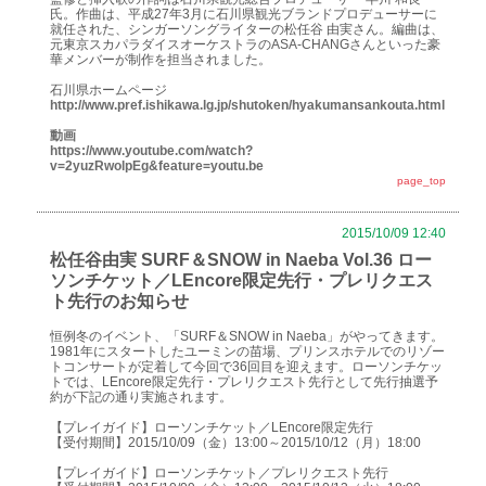
氏。作曲は、平成27年3月に石川県観光ブランドプロデューサーに
就任された、シンガーソングライターの松任谷 由実さん。編曲は、
元東京スカパラダイスオーケストラのASA-CHANGさんといった豪
華メンバーが制作を担当されました。
石川県ホームページ
http://www.pref.ishikawa.lg.jp/shutoken/hyakumansankouta.html
動画
https://www.youtube.com/watch?
v=2yuzRwolpEg&feature=youtu.be
page_top
2015/10/09 12:40
松任谷由実 SURF＆SNOW in Naeba Vol.36 ロー
ソンチケット／LEncore限定先行・プレリクエス
ト先行のお知らせ
恒例冬のイベント、「SURF＆SNOW in Naeba」がやってきます。
1981年にスタートしたユーミンの苗場、プリンスホテルでのリゾー
トコンサートが定着して今回で36回目を迎えます。ローソンチケッ
トでは、LEncore限定先行・プレリクエスト先行として先行抽選予
約が下記の通り実施されます。
【プレイガイド】ローソンチケット／LEncore限定先行
【受付期間】2015/10/09（金）13:00～2015/10/12（月）18:00
【プレイガイド】ローソンチケット／プレリクエスト先行