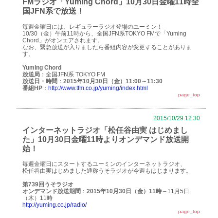
FMラジオ「Yuming Chord」10月30日金曜11時全
国JFN系で放送！
毎週金曜日には、レギュラーラジオ登場のユーミン！
10/30（金）午前11時から、全国JFN系TOKYO FMで「Yuming
Chord」がオンエアされます。
なお、緊急放送が入りましたら番組内容が変更することがありま
す。
Yuming Chord
放送局
：全国JFN系 TOKYO FM
放送日・時間
：
2015年10月30日（金）11:00～11:30
番組HP
：
http://www.tfm.co.jp/yuming/index.html
page_top
2015/10/29 12:30
インターネットラジオ「松任谷由実 はじめまし
た」10月30日金曜11時よりオンデマンド放送開
始！
毎週金曜日にスタートするユーミンのインターネットラジオ、
松任谷由実はじめました通称うそラジオが今週もはじまります。
第739回うそラジオ
オンデマンド放送期間
：
2015年10月30日（金）11時～
11月5日
（木）11時
http://yuming.co.jp/radio/
page_top