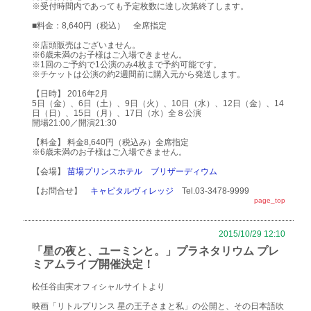
※受付時間内であっても予定枚数に達し次第終了します。
■料金：8,640円（税込） 全席指定
※店頭販売はございません。
※6歳未満のお子様はご入場できません。
※1回のご予約で1公演のみ4枚まで予約可能です。
※チケットは公演の約2週間前に購入元から発送します。
【日時】 2016年2月
5日（金）、6日（土）、9日（火）、10日（水）、12日（金）、14
日（日）、15日（月）、17日（水）全８公演
開場21:00／開演21:30
【料金】 料金8,640円（税込み）全席指定
※6歳未満のお子様はご入場できません。
【会場】
苗場プリンスホテル ブリザーディウム
【お問合せ】
キャピタルヴィレッジ
Tel.03-3478-9999
page_top
2015/10/29 12:10
「星の夜と、ユーミンと。」プラネタリウム プレ
ミアムライブ開催決定！
松任谷由実オフィシャルサイトより
映画「リトルプリンス 星の王子さまと私」の公開と、その日本語吹