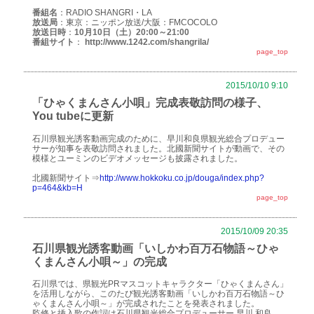
番組名
：RADIO SHANGRI・LA
放送局
：東京：ニッポン放送/大阪：FMCOCOLO
放送日時
：
10月10日（土）20:00～21:00
番組サイト
：
http://www.1242.com/shangrila/
page_top
2015/10/10 9:10
「ひゃくまんさん小唄」完成表敬訪問の様子、
You tubeに更新
石川県観光誘客動画完成のために、早川和良県観光総合プロデュー
サーが知事を表敬訪問されました。北國新聞サイトが動画で、その
模様とユーミンのビデオメッセージも披露されました。
北國新聞サイト⇒
http://www.hokkoku.co.jp/douga/index.php?
p=464&kb=H
page_top
2015/10/09 20:35
石川県観光誘客動画「いしかわ百万石物語～ひゃ
くまんさん小唄～」の完成
石川県では、県観光PRマスコットキャラクター「ひゃくまんさん」
を活用しながら、このたび観光誘客動画「いしかわ百万石物語～ひ
ゃくまんさん小唄～」が完成されたことを発表されました。
監修と挿入歌の作詞は石川県観光総合プロデューサー 早川 和良