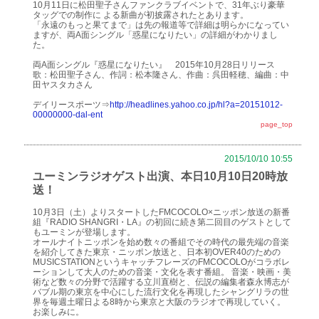
10月11日に松田聖子さんファンクラブイベントで、31年ぶり豪華
タッグでの制作に よる新曲が初披露されたとあります。
「永遠のもっと果てまで」は先の報道等で詳細は明らかになってい
ますが、両A面シングル「惑星になりたい」の詳細がわかりまし
た。
両A面シングル『惑星になりたい』 2015年10月28日リリース
歌：松田聖子さん、作詞：松本隆さん、作曲：呉田軽穂、編曲：中
田ヤスタカさん
デイリースポーツ⇒
http://headlines.yahoo.co.jp/hl?a=20151012-
00000000-dal-ent
page_top
2015/10/10 10:55
ユーミンラジオゲスト出演、本日10月10日20時放
送！
10月3日（土）よりスタートしたFMCOCOLO×ニッポン放送の新番
組『RADIO SHANGRI・LA』の初回に続き第二回目のゲストとして
もユーミンが登場します。
オールナイトニッポンを始め数々の番組でその時代の最先端の音楽
を紹介してきた東京・ニッポン放送と、日本初OVER40のための
MUSICSTATIONというキャッチフレーズのFMCOCOLOがコラボレ
ーションして大人のための音楽・文化を表す番組。 音楽・映画・美
術など数々の分野で活躍する立川直樹と、伝説の編集者森永博志が
バブル期の東京を中心にした流行文化を再現したシャングリラの世
界を毎週土曜日よる8時から東京と大阪のラジオで再現していく。
お楽しみに。