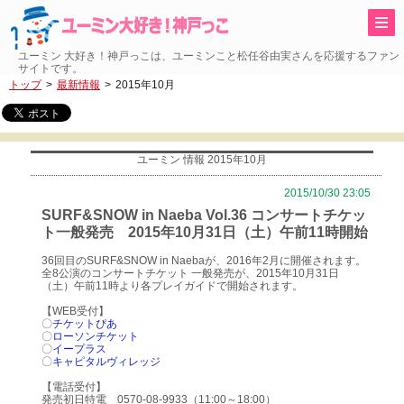
ユーミン 大好き！神戸っこは、ユーミンこと松任谷由実さんを応援するファン
サイトです。
トップ
最新情報
2015年10月
ユーミン 情報 2015年10月
2015/10/30 23:05
SURF&SNOW in Naeba Vol.36 コンサートチケッ
ト一般発売 2015年10月31日（土）午前11時開始
36回目のSURF&SNOW in Naebaが、2016年2月に開催されます。
全8公演のコンサートチケット 一般発売が、2015年10月31日
（土）午前11時より各プレイガイドで開始されます。
【WEB受付】
〇
チケットぴあ
〇
ローソンチケット
〇
イープラス
〇
キャピタルヴィレッジ
【電話受付】
発売初日特電 0570-08-9933（11:00～18:00）