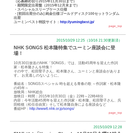
（応募締め切り2015年11月30日まで）
・期間限定出荷盤（2015年12月末まで）
・スペシャルスリーブケース仕様
・[初回出荷分のみ] 純金仕様ゴールドディスク100セットランダム
出荷
ユーミンベスト特設サイト：
http://yumingbest.jp/
page_top
2015/10/29 12:25（10/16 21:30更新済）
NHK SONGS 松本隆特集でユーミン座談会に登
場！
10月30日放送のNHK「SONGS」では、活動45周年を迎えた作詞
家・松本隆さんを特集！
その中で、松田聖子さん、松本隆さん、ユーミンと座談会がありま
す。 お見逃しのないように。
番組名：SONGSスペシャル 時を超える青春の歌 ～作詞家・松本隆
の45年～
放映局：NHK総合
放映日・時間：2015年10月30日（金）22時～22時48分
内容：今年活動45周年を迎えた作詞家・松本隆。松田聖子さん、呉
田軽穂（松任谷由実）そして松本隆自身による座談会など
番組HP：
http://www6.nhk.or.jp/songs/
page_top
2015/10/29 12:28