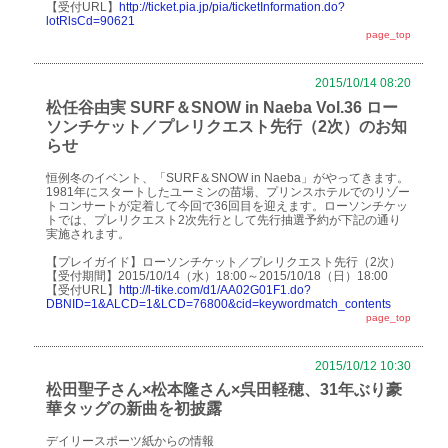
【受付URL】
http://ticket.pia.jp/pia/ticketInformation.do?
lotRlsCd=90621
page_top
2015/10/14 08:20
松任谷由実 SURF＆SNOW in Naeba Vol.36 ロー
ソンチケット／プレリクエスト先行（2次）のお知
らせ
恒例冬のイベント、「SURF＆SNOW in Naeba」がやってきます。
1981年にスタートしたユーミンの苗場、プリンスホテルでのリゾー
トコンサートが定着して今回で36回目を迎えます。ローソンチケッ
トでは、プレリクエスト2次先行として先行抽選予約が下記の通り
実施されます。
【プレイガイド】ローソンチケット／プレリクエスト先行（2次）
【受付期間】2015/10/14（水）18:00～2015/10/18（日）18:00
【受付URL】
http://l-tike.com/d1/AA02G01F1.do?
DBNID=1&ALCD=1&LCD=76800&cid=keywordmatch_contents
page_top
2015/10/12 10:30
松田聖子さん×松本隆さん×呉田軽穂、31年ぶり豪
華タッグの新曲を初披露
デイリースポーツ紙からの情報