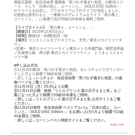
替版主題歌、松任谷由実 最新曲「気づかず過ぎた初恋」の配信リリ
ース、そして「日本の恋と、ユーミンと。- GOLD DISC Edition -」
のリリースを記念し、プラネタリウムでのライブが決定しました。
幻想的な星空のもと、一夜限りのプレミアムなライブ「星の夜と、
ユーミンと。」に抽選で合計50組100名様を無料ご招待。
【ライブタイトル】
「星の夜と、ユーミンと。」
【開催日】
2015年12月5日(土)
【時間】
開場19：30/開演20：00
【場所】
コニカミノルタプラネリウム 天空／東京スカイツリータ
ウン
<交通> 東武スカイツリーライン/東京メトロ半蔵門線／都営浅草線
／京成押上線 押上駅 東武スカイツリーライン とうきょうスカイ
ツリー駅
■申し込み方法
①11月18日配信「気づかず過ぎた初恋」をレコチョクでダウンロー
ドした方より抽選で3組6名様ご招待。
・詳しくは→
レコチョク 松任谷由実「気づかず過ぎた初恋」
の楽
曲ページをご覧ください。
※11月18日（月）00:00より公開
②11月21日公開 映画「リトルプリンス 星の王子さまと私」をご
覧になった方より抽選で25組50名様をご招待。
・詳しくは→
リトルプリンス 星の王子さまと私 公式サイト
をご覧
ください。
③11月25日発売 松任谷由実 ベストアルバム「日本の恋と、ユー
ミンと。- GOLD DISC Edition -」をお買い上げの方より抽選で22組
44名様をご招待。
・詳しくは→
ユーミンベスト特設サイト
をご覧ください。
page_top