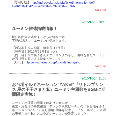
【受付URL】
http://md-ticket.pia.jp/pia/ticketInformation.do?
eventCd=1542590&rlsCd=&lotRlsCd=90766
page_top
2015/10/15 18:40
ユーミン雑誌掲載情報！
松任谷由実公式サイトからの情報です。
下記の雑誌に、ユーミンが登場します。
【雑誌名】婦人画報 新春号（1月号）
【発売日】2015年12月1日（火）
【内 容】原由美子さんスタイリングのもと、着物を着たユーミン
が石川県を案内する特集ページです。
【URL】
http://www.hearst.co.jp/brands/fujingaho
page_top
2015/10/14 21:00
お台場イルミネーション"YAKEI"『リトルプリン
ス 星の王子さまと私』ユーミン主題歌をBGMに期
間限定実施！
ユーミン出演等の情報ではありませんが
東京・お台場の商業施設「デックス東京ビーチ」の「お台場イルミ
ネーション"YAKEI"」点灯開始1周年を記念し、『リトルプリンス 星
の王子さまと私』とコラボレーションが決定しました！