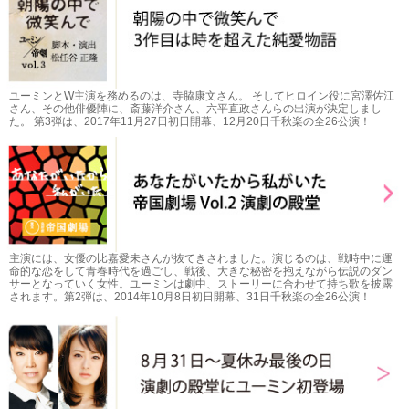
ユーミンとW主演を務めるのは、寺脇康文さん。 そしてヒロイン役に宮澤佐江
さん、その他俳優陣に、斎藤洋介さん、六平直政さんらの出演が決定しまし
た。 第3弾は、2017年11月27日初日開幕、12月20日千秋楽の全26公演！
主演には、女優の比嘉愛未さんが抜てきされました。演じるのは、戦時中に運
命的な恋をして青春時代を過ごし、戦後、大きな秘密を抱えながら伝説のダン
サーとなっていく女性。ユーミンは劇中、ストーリーに合わせて持ち歌を披露
されます。第2弾は、2014年10月8日初日開幕、31日千秋楽の全26公演！