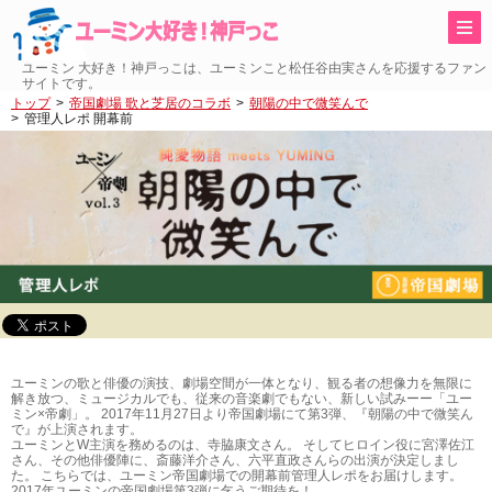
ユーミン 大好き！神戸っこは、ユーミンこと松任谷由実さんを応援するファン
サイトです。
トップ
帝国劇場 歌と芝居のコラボ
朝陽の中で微笑んで
管理人レポ 開幕前
ユーミンの歌と俳優の演技、劇場空間が一体となり、観る者の想像力を無限に
解き放つ、ミュージカルでも、従来の音楽劇でもない、新しい試みーー「ユー
ミン×帝劇」。 2017年11月27日より帝国劇場にて第3弾、『朝陽の中で微笑ん
で』が上演されます。
ユーミンとW主演を務めるのは、寺脇康文さん。 そしてヒロイン役に宮澤佐江
さん、その他俳優陣に、斎藤洋介さん、六平直政さんらの出演が決定しまし
た。 こちらでは、ユーミン帝国劇場での開幕前管理人レポをお届けします。
2017年ユーミンの帝国劇場第3弾に乞うご期待を！