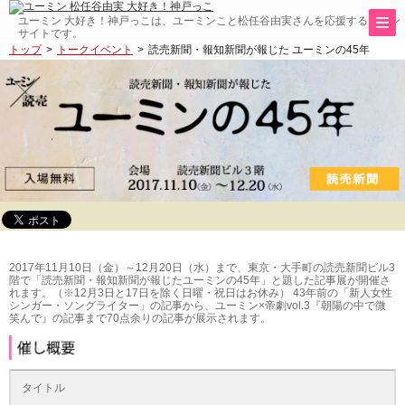
ユーミン 大好き！神戸っこは、ユーミンこと松任谷由実さんを応援するファン
サイトです。
トップ
トークイベント
読売新聞・報知新聞が報じた ユーミンの45年
2017年11月10日（金）～12月20日（水）まで、東京・大手町の読売新聞ビル3
階で「読売新聞・報知新聞が報じたユーミンの45年」と題した記事展が開催さ
れます。（※12月3日と17日を除く日曜・祝日はお休み） 43年前の「新人女性
シンガー・ソングライター」の記事から、ユーミン×帝劇vol.3『朝陽の中で微
笑んで』の記事まで70点余りの記事が展示されます。
タイトル