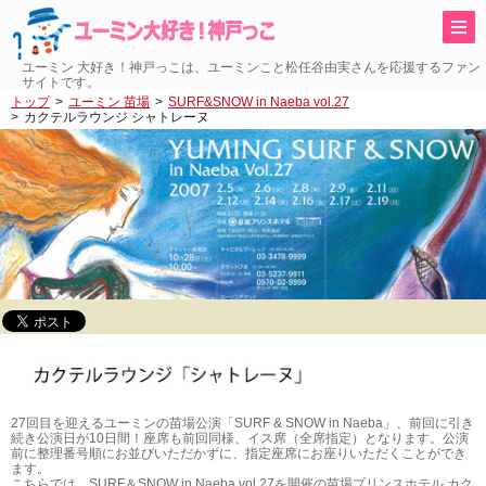
ユーミン 大好き！神戸っこは、ユーミンこと松任谷由実さんを応援するファン
サイトです。
トップ
ユーミン 苗場
SURF&SNOW in Naeba vol.27
カクテルラウンジ シャトレーヌ
27回目を迎えるユーミンの苗場公演「SURF & SNOW in Naeba」、前回に引き
続き公演日が10日間！座席も前回同様、イス席（全席指定）となります。公演
前に整理番号順にお並びいただかずに、指定座席にお座りいただくことができ
ます。
こちらでは、SURF＆SNOW in Naeba vol.27を開催の苗場プリンスホテル カク