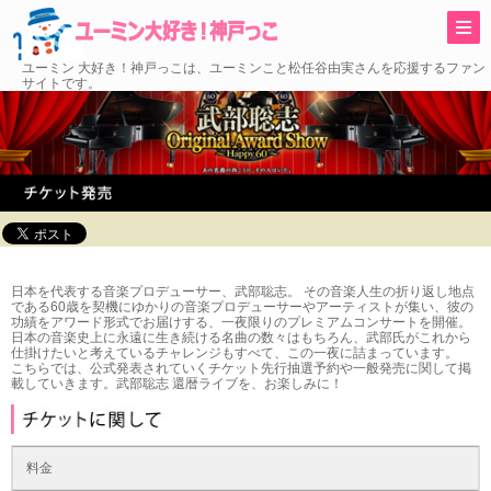
トップ
コンサート リポート
ORIGINAL AWARD SHOW ～Happy 60～
チケット発売
ユーミン 大好き！神戸っこは、ユーミンこと松任谷由実さんを応援するファン
サイトです。
日本を代表する音楽プロデューサー、武部聡志。 その音楽人生の折り返し地点
である60歳を契機にゆかりの音楽プロデューサーやアーティストが集い、彼の
功績をアワード形式でお届けする、一夜限りのプレミアムコンサートを開催。
日本の音楽史上に永遠に生き続ける名曲の数々はもちろん、武部氏がこれから
仕掛けたいと考えているチャレンジもすべて、この一夜に詰まっています。
こちらでは、公式発表されていくチケット先行抽選予約や一般発売に関して掲
載していきます。武部聡志 還暦ライブを、お楽しみに！
料金