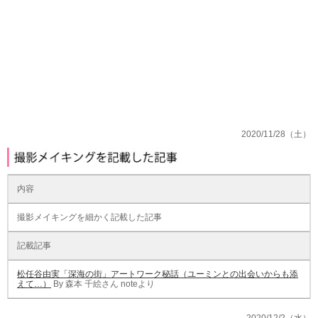
2020/11/28（土）
内容
撮影メイキングを細かく記載した記事
記載記事
松任谷由実「深海の街」アートワーク秘話（ユーミンとの出会いからも添
えて…）
By 森本 千絵さん noteより
2020/12/2（水）