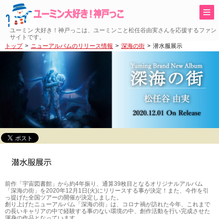
ユーミン 大好き！神戸っこは、ユーミンこと松任谷由実さんを応援するファン
サイトです。
トップ
ニューアルバムのリリース情報
深海の街
潜水服展示
前作「宇宙図書館」から約4年振り、通算39枚目となるオリジナルアルバム
「深海の街」を2020年12月1日(火)にリリースする事が決定！また、今作を引
っ提げた全国ツアーの開催が決定しました。
創り上げたニューアルバム「深海の街」は、コロナ禍が訪れた今年、これまで
の長いキャリアの中で経験する事のない環境の中、創作活動を行い完成させた
渾身の作品となっています。