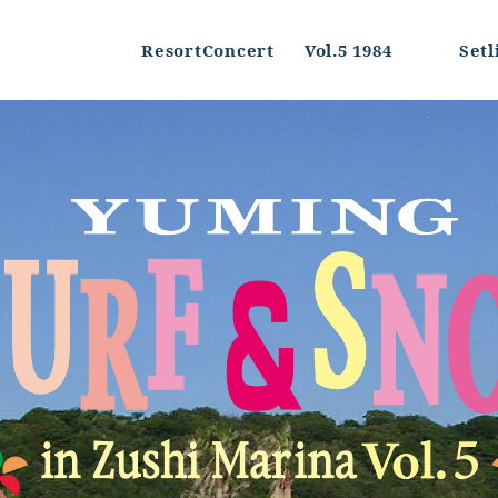
ResortConcert
Vol.5 1984
Setl